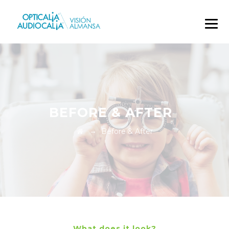
BEFORE & AFTER
→
Before & After
What does it look?