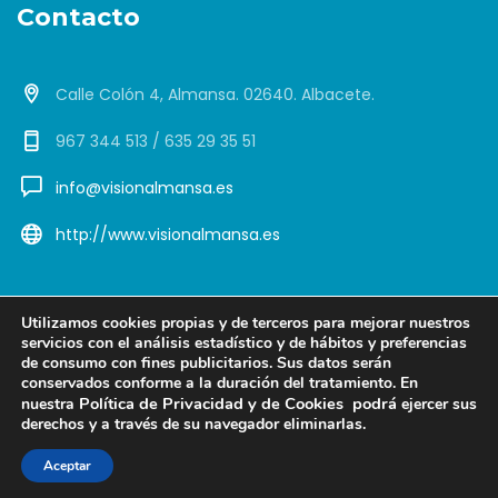
Contacto
Calle Colón 4, Almansa. 02640. Albacete.
967 344 513 / 635 29 35 51
info@visionalmansa.es
http://www.visionalmansa.es
Utilizamos cookies propias y de terceros para mejorar nuestros
servicios con el análisis estadístico y de hábitos y preferencias
de consumo con fines publicitarios. Sus datos serán
Copyright © 2026 Visión Almansa. Diseño Web ViveAlmansa
conservados conforme a la duración del tratamiento. En
Política de Privacidad y de Cookies
podrá
nuestra
ejercer sus
derechos y a través de su navegador eliminarlas.
Contacto
Óptica
Audio
Política de Cookies
Aviso Legal y Política de Privacidad
Aceptar