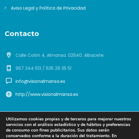
Aviso Legal y Política de Privacidad
Contacto
Calle Colón 4, Almansa. 02640. Albacete.
967 344 513 / 635 29 35 51
info@visionalmansa.es
http://www.visionalmansa.es
Utilizamos cookies propias y de terceros para mejorar nuestros
servicios con el análisis estadístico y de hábitos y preferencias
de consumo con fines publicitarios. Sus datos serán
Copyright © 2026 Visión Almansa. Diseño Web ViveAlmansa
conservados conforme a la duración del tratamiento. En