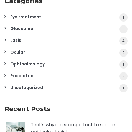
Categorías
Eye treatment
1
Glaucoma
3
Lasik
4
Ocular
2
Ophthalmology
1
Paediatric
3
Uncategorized
1
Recent Posts
That’s why it is so important to see an
ophthalmologist