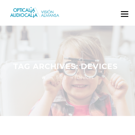
TAG ARCHIVES:
DEVICES‎
→
→
Blog
Devices‎